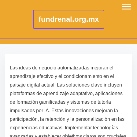
fundrenal.org.mx
S
k
Las ideas de negocio automatizadas mejoran el
i
aprendizaje efectivo y el condicionamiento en el
p
paisaje digital actual. Las soluciones clave incluyen
t
plataformas de aprendizaje adaptativo, aplicaciones
o
de formación gamificadas y sistemas de tutoría
c
impulsados por IA. Estas innovaciones mejoran la
o
participación, la retención y la personalización en las
n
experiencias educativas. Implementar tecnologías
t
avanzadas y establecer objetivos claros son cruciales