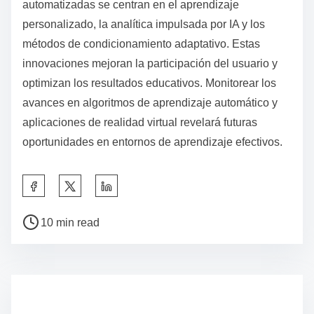
automatizadas se centran en el aprendizaje
personalizado, la analítica impulsada por IA y los
métodos de condicionamiento adaptativo. Estas
innovaciones mejoran la participación del usuario y
optimizan los resultados educativos. Monitorear los
avances en algoritmos de aprendizaje automático y
aplicaciones de realidad virtual revelará futuras
oportunidades en entornos de aprendizaje efectivos.
S
h
P
a
10 min read
o
r
s
e
t
t
r
h