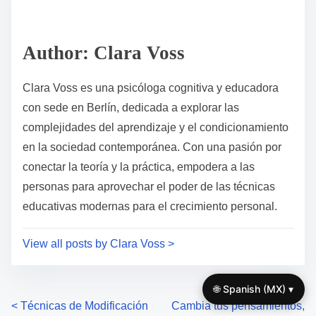
e
i
a
s
d
p
Author: Clara Voss
t
o
i
s
Clara Voss es una psicóloga cognitiva y educadora
m
t
con sede en Berlín, dedicada a explorar las
e
o
complejidades del aprendizaje y el condicionamiento
n
en la sociedad contemporánea. Con una pasión por
:
conectar la teoría y la práctica, empodera a las
personas para aprovechar el poder de las técnicas
educativas modernas para el crecimiento personal.
View all posts by Clara Voss >
🌐 Spanish (MX) ▾
P
<
Técnicas de Modificación
Cambia tus pensamientos,