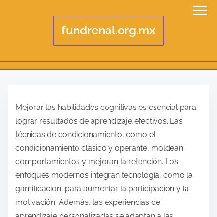
fundrenal.org.mx
S
k
Mejorar las habilidades cognitivas es esencial para
i
lograr resultados de aprendizaje efectivos. Las
p
técnicas de condicionamiento, como el
t
condicionamiento clásico y operante, moldean
o
comportamientos y mejoran la retención. Los
c
enfoques modernos integran tecnología, como la
o
gamificación, para aumentar la participación y la
n
motivación. Además, las experiencias de
t
aprendizaje personalizadas se adaptan a las