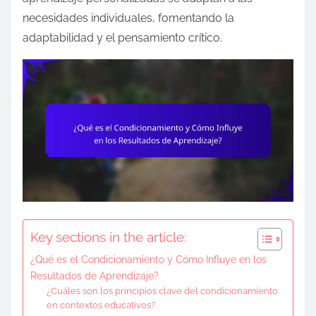
e
necesidades individuales, fomentando la
n
adaptabilidad y el pensamiento crítico.
t
Key sections in the article:
¿Qué es el Condicionamiento y Cómo Influye en los
Resultados de Aprendizaje?
¿Cuáles son los principios clave del condicionamiento
en contextos educativos?