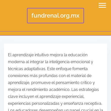
fundrenal.org.mx
S
k
El aprendizaje intuitivo mejora la educación
i
moderna al integrar la inteligencia emocional y
p
técnicas adaptativas. Este enfoque fomenta
t
conexiones más profundas con el material de
o
aprendizaje, promueve el pensamiento crítico y
c
mejora el rendimiento académico. Las estrategias
o
clave incluyen el aprendizaje experiencial,
n
experiencias personalizadas y enseñanza receptiva.
t
Los educadores desempeñan un papel crucial en la