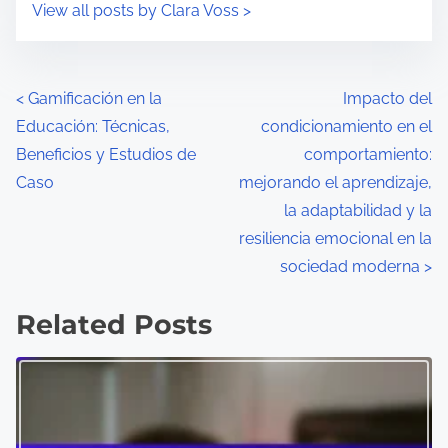
View all posts by Clara Voss >
P
<
Gamificación en la
Impacto del
Educación: Técnicas,
condicionamiento en el
o
Beneficios y Estudios de
comportamiento:
s
Caso
mejorando el aprendizaje,
la adaptabilidad y la
t
resiliencia emocional en la
s
sociedad moderna
>
n
Related Posts
a
v
i