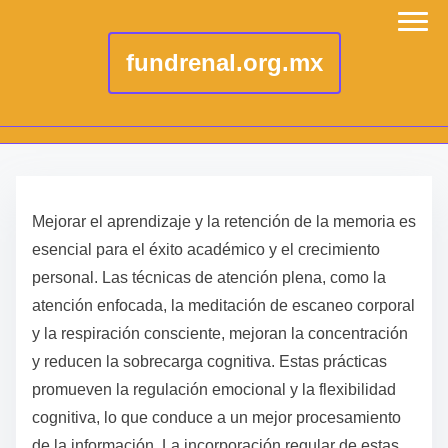
fundrenal.org.mx
S
k
Mejorar el aprendizaje y la retención de la memoria es
i
esencial para el éxito académico y el crecimiento
p
personal. Las técnicas de atención plena, como la
t
atención enfocada, la meditación de escaneo corporal
o
y la respiración consciente, mejoran la concentración
c
y reducen la sobrecarga cognitiva. Estas prácticas
o
promueven la regulación emocional y la flexibilidad
n
cognitiva, lo que conduce a un mejor procesamiento
t
de la información. La incorporación regular de estas