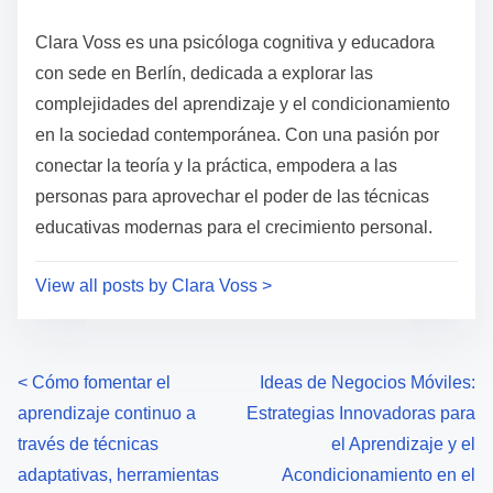
t
o
i
s
Clara Voss es una psicóloga cognitiva y educadora
m
t
con sede en Berlín, dedicada a explorar las
e
o
complejidades del aprendizaje y el condicionamiento
n
en la sociedad contemporánea. Con una pasión por
:
conectar la teoría y la práctica, empodera a las
personas para aprovechar el poder de las técnicas
educativas modernas para el crecimiento personal.
View all posts by Clara Voss >
P
<
Cómo fomentar el
Ideas de Negocios Móviles:
aprendizaje continuo a
Estrategias Innovadoras para
o
través de técnicas
el Aprendizaje y el
s
adaptativas, herramientas
Acondicionamiento en el