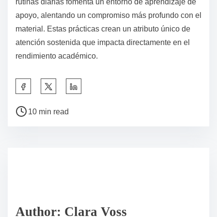
rutinas diarias fomenta un entorno de aprendizaje de
apoyo, alentando un compromiso más profundo con el
material. Estas prácticas crean un atributo único de
atención sostenida que impacta directamente en el
rendimiento académico.
S
h
P
a
10 min read
o
r
s
e
t
t
r
h
e
i
a
s
d
p
Author: Clara Voss