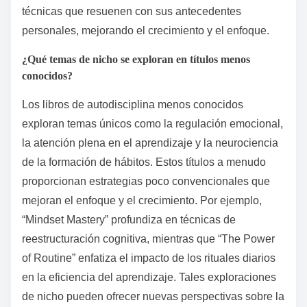
Las perspectivas culturales moldean
significativamente el contenido de los libros de
autodisciplina al influir en temas, ejemplos y
prácticas. Estos libros a menudo reflejan valores y
creencias de diversas culturas, impactando cómo se
cultivan los hábitos. Por ejemplo, las filosofías
orientales pueden enfatizar la atención plena y la paz
interior, mientras que los enfoques occidentales
pueden centrarse en el establecimiento de objetivos y
la productividad. Esta diversidad enriquece la
experiencia del lector, ofreciendo múltiples estrategias
para un aprendizaje efectivo. Comprender estas
matices culturales ayuda a los lectores a seleccionar
técnicas que resuenen con sus antecedentes
personales, mejorando el crecimiento y el enfoque.