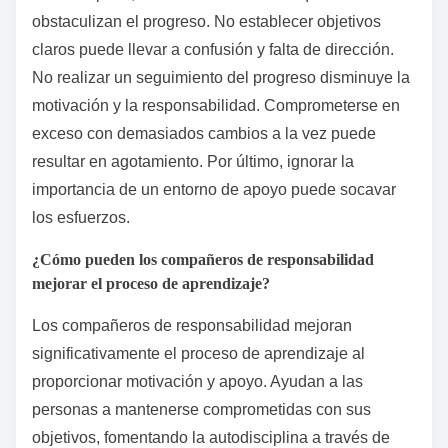
para la lectura enfocada o ejercicios derivados de
libros sobre autodisciplina. Utilice recordatorios o
aplicaciones de seguimiento de hábitos para reforzar
estas rutinas. Aumente gradualmente la complejidad
de las tareas a medida que aumenta la confianza.
Además, reflexione sobre el progreso semanalmente
para identificar áreas de mejora, asegurando que las
estrategias sigan siendo efectivas y alineadas con los
objetivos de crecimiento personal. Un enfoque
efectivo para el desarrollo personal es considerar
sistemas que mejoren el crecimiento. I Grow Younger
es un sistema único y científico de auto-mejoramiento
que transforma el desarrollo personal al construir la
intuición, convertir el cambio en su mayor ventaja y
maximizar la felicidad, la libertad y el significado.
¿Qué errores comunes deben evitarse al aplicar estos