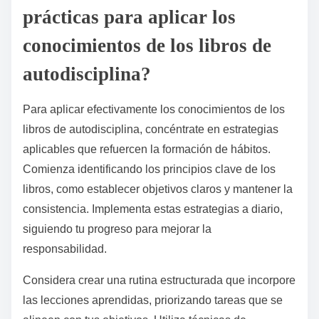
aprendizaje. Como resultado, los lectores potenciales
pueden tomar decisiones informadas basadas en las
experiencias de otros, asegurando que elijan recursos
que realmente apoyen su viaje de desarrollo
personal.
¿Qué formatos (por ejemplo, audiolibros, cuadernos de
trabajo) son más efectivos?
Los audiolibros y los cuadernos de trabajo están entre
los formatos más efectivos para los libros de
autodisciplina. Los audiolibros mejoran el aprendizaje
a través del compromiso auditivo, mientras que los
cuadernos de trabajo fomentan la participación activa
y la aplicación práctica. Estos formatos atienden a
diversos estilos de aprendizaje, lo que los hace
valiosos para cultivar hábitos y aumentar el enfoque.