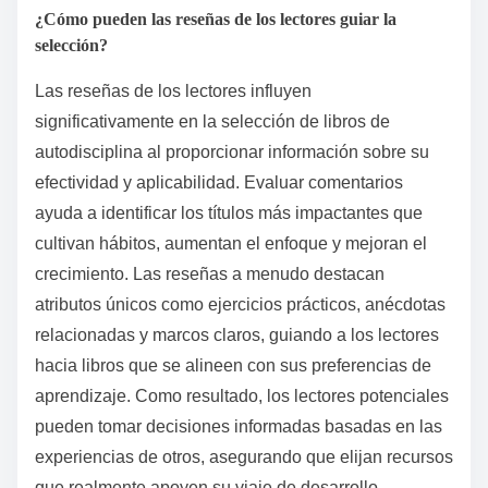
hábitos, la gestión del tiempo o la motivación según
tus necesidades. Busca autores con experiencia
comprobada y reseñas positivas. Evalúa atributos
únicos como ejercicios prácticos, estudios de caso
relacionados y estrategias aplicables. Prioriza libros
que resuenen con tu estilo de aprendizaje, ya sea a
través de orientación estructurada o narración.
¿Qué factores deben considerarse al elegir un libro?
Al elegir un libro de autodisciplina, considera la
credibilidad del autor, las aplicaciones prácticas del
libro y las reseñas de los lectores. Concéntrate en
libros que ofrezcan estrategias aplicables para
cultivar hábitos, aumentar el enfoque y mejorar el
crecimiento personal. Evalúa si el contenido se alinea
con tu estilo de aprendizaje y objetivos. Busca