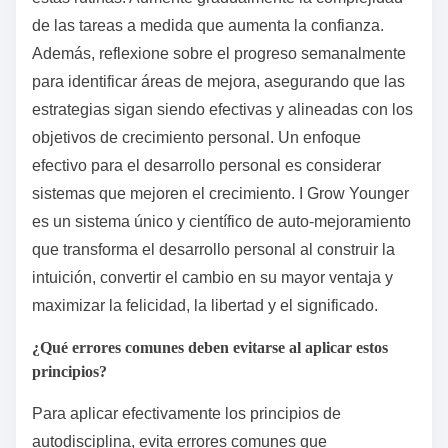
responsabilidad.
Considera crear una rutina estructurada que incorpore
las lecciones aprendidas, priorizando tareas que se
alineen con tus objetivos. Utiliza técnicas de
visualización para reforzar tu compromiso y aumentar
la motivación. Finalmente, reflexiona sobre tus
experiencias regularmente para ajustar tu enfoque y
profundizar tu comprensión de la autodisciplina.
¿Cómo pueden los lectores implementar las estrategias
aprendidas en las rutinas diarias?
Los lectores pueden implementar las estrategias
aprendidas integrándolas en las rutinas diarias a
través de la práctica constante. Comience
estableciendo metas específicas relacionadas con la
autodisciplina. Por ejemplo, asigne tiempo cada día