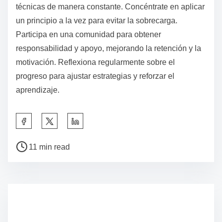
significativamente el proceso de aprendizaje al
proporcionar motivación y apoyo. Ayudan a las
personas a mantenerse comprometidas con sus
objetivos, fomentando la autodisciplina a través de
chequeos regulares. Esta colaboración fomenta la
responsabilidad, facilitando la formación de hábitos
efectivos y el aumento del enfoque. La investigación
muestra que los aprendices con compañeros de
responsabilidad son más propensos a alcanzar sus
objetivos, ya que se benefician de conocimientos
compartidos y retroalimentación constructiva. Este
atributo único de la colaboración no solo mejora el
crecimiento personal, sino que también refuerza los
principios encontrados en los libros de autodisciplina.
¿Qué consejos de expertos pueden maximizar los
beneficios de los libros de autodisciplina?