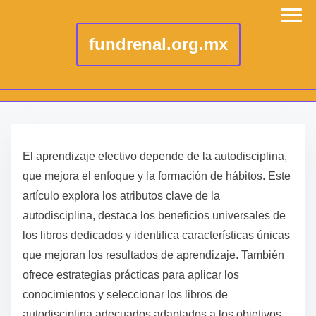
fundrenal.org.mx
S
k
El aprendizaje efectivo depende de la autodisciplina,
i
que mejora el enfoque y la formación de hábitos. Este
p
artículo explora los atributos clave de la
t
autodisciplina, destaca los beneficios universales de
o
los libros dedicados y identifica características únicas
c
que mejoran los resultados de aprendizaje. También
o
ofrece estrategias prácticas para aplicar los
n
conocimientos y seleccionar los libros de
t
autodisciplina adecuados adaptados a los objetivos