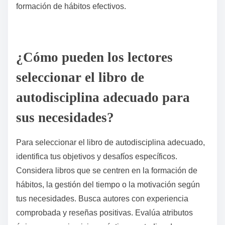
¿Qué temas de nicho se exploran en títulos menos
conocidos?
Los libros de autodisciplina menos conocidos
exploran temas únicos como la regulación emocional,
la atención plena en el aprendizaje y la neurociencia
de la formación de hábitos. Estos títulos a menudo
proporcionan estrategias poco convencionales que
mejoran el enfoque y el crecimiento. Por ejemplo,
“Mindset Mastery” profundiza en técnicas de
reestructuración cognitiva, mientras que “The Power
of Routine” enfatiza el impacto de los rituales diarios
en la eficiencia del aprendizaje. Tales exploraciones
de nicho pueden ofrecer nuevas perspectivas sobre la
formación de hábitos efectivos.