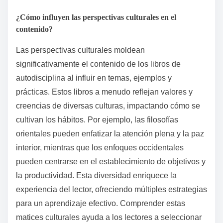
¿Qué enfoques poco comunes adoptan algunos autores?
Algunos autores adoptan métodos poco
convencionales al integrar anécdotas personales,
ejercicios interactivos y técnicas de aprendizaje
multisensorial. Estos enfoques mejoran el
compromiso y la retención. Por ejemplo, utilizar la
narración de historias puede hacer que los conceptos
sean más relacionables, mientras que los ejercicios
fomentan la aplicación práctica. Además, incorporar
ayudas visuales y elementos de audio atiende a
diversos estilos de aprendizaje, fomentando un
entorno más inclusivo.
¿Cómo influyen las perspectivas culturales en el
contenido?