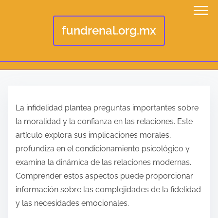
fundrenal.org.mx
S
k
La infidelidad plantea preguntas importantes sobre
i
la moralidad y la confianza en las relaciones. Este
p
artículo explora sus implicaciones morales,
t
profundiza en el condicionamiento psicológico y
o
examina la dinámica de las relaciones modernas.
c
Comprender estos aspectos puede proporcionar
o
información sobre las complejidades de la fidelidad
n
y las necesidades emocionales.
t