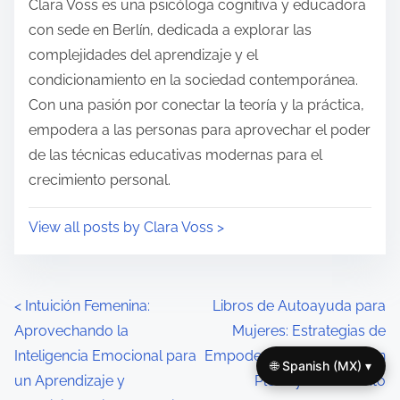
s
Clara Voss es una psicóloga cognitiva y educadora
m
t
con sede en Berlín, dedicada a explorar las
e
o
complejidades del aprendizaje y el
n
condicionamiento en la sociedad contemporánea.
:
Con una pasión por conectar la teoría y la práctica,
empodera a las personas para aprovechar el poder
de las técnicas educativas modernas para el
crecimiento personal.
View all posts by Clara Voss >
P
<
Intuición Femenina:
Libros de Autoayuda para
Aprovechando la
Mujeres: Estrategias de
o
Inteligencia Emocional para
Empoderamiento, Atención
🌐 Spanish (MX) ▾
s
un Aprendizaje y
Plena y Crecimiento