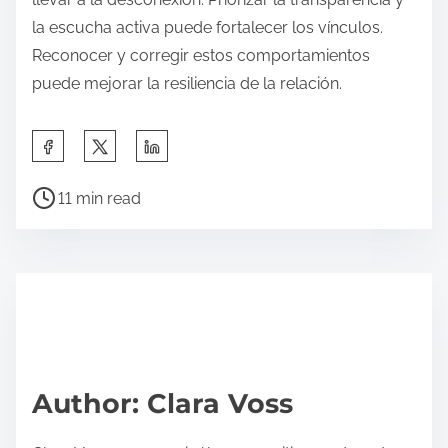
la escucha activa puede fortalecer los vínculos.
Reconocer y corregir estos comportamientos
puede mejorar la resiliencia de la relación.
S
h
P
a
11 min read
o
r
s
e
t
t
r
h
e
i
a
s
d
p
Author: Clara Voss
t
o
i