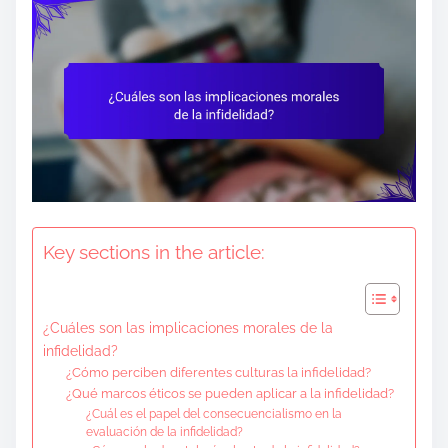
e
n
t
Key sections in the article:
¿Cuáles son las implicaciones morales de la
infidelidad?
¿Cómo perciben diferentes culturas la infidelidad?
¿Qué marcos éticos se pueden aplicar a la infidelidad?
¿Cuál es el papel del consecuencialismo en la
evaluación de la infidelidad?