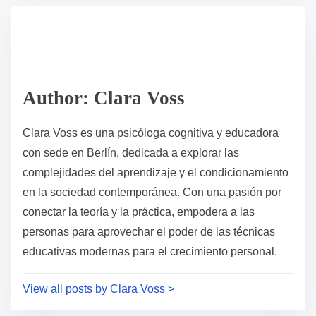
t
t
r
h
e
i
a
s
d
p
Author: Clara Voss
t
o
i
s
Clara Voss es una psicóloga cognitiva y educadora
m
t
con sede en Berlín, dedicada a explorar las
e
o
complejidades del aprendizaje y el condicionamiento
n
en la sociedad contemporánea. Con una pasión por
:
conectar la teoría y la práctica, empodera a las
personas para aprovechar el poder de las técnicas
educativas modernas para el crecimiento personal.
View all posts by Clara Voss >