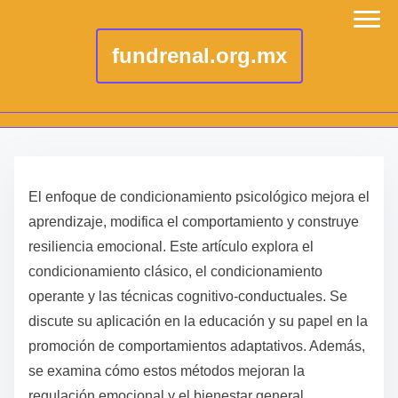
fundrenal.org.mx
S
k
El enfoque de condicionamiento psicológico mejora el
i
aprendizaje, modifica el comportamiento y construye
p
resiliencia emocional. Este artículo explora el
t
condicionamiento clásico, el condicionamiento
o
operante y las técnicas cognitivo-conductuales. Se
c
discute su aplicación en la educación y su papel en la
o
promoción de comportamientos adaptativos. Además,
n
se examina cómo estos métodos mejoran la
t
regulación emocional y el bienestar general.