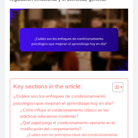
e
n
t
Key sections in the article:
¿Cuáles son los enfoques de condicionamiento
psicológico que mejoran el aprendizaje hoy en día?
¿Cómo influye el condicionamiento clásico en las
prácticas educativas modernas?
¿Qué papel juega el condicionamiento operante en la
modificación del comportamiento?
¿Cuáles son los principios clave del condicionamiento