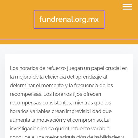
fundrenal.org.mx
S
k
Los horarios de refuerzo juegan un papel crucial en
i
la mejora de la eficiencia del aprendizaje al
p
determinar el momento y la frecuencia de las
t
recompensas. Los horarios fijos ofrecen
o
recompensas consistentes, mientras que los
c
horarios variables crean imprevisibilidad que
o
aumenta la motivación y el compromiso. La
n
investigación indica que el refuerzo variable
t
conduce a una mejor adquisición de habilidades y