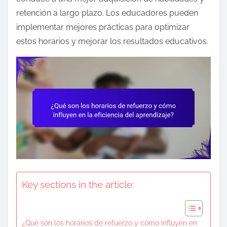
e
retención a largo plazo. Los educadores pueden
n
implementar mejores prácticas para optimizar
t
estos horarios y mejorar los resultados educativos.
Key sections in the article:
¿Qué son los horarios de refuerzo y cómo influyen en