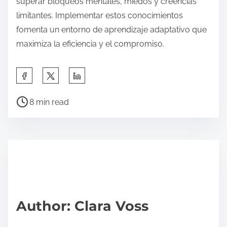
superar bloqueos mentales, miedos y creencias
limitantes. Implementar estos conocimientos
fomenta un entorno de aprendizaje adaptativo que
maximiza la eficiencia y el compromiso.
S
h
P
a
8 min read
o
r
s
e
t
t
r
h
e
i
a
s
d
p
Author: Clara Voss
t
o
i