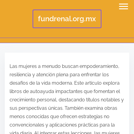
fundrenal.org.mx
S
k
Las mujeres a menudo buscan empoderamiento,
i
resiliencia y atención plena para enfrentar los
p
desafíos de la vida moderna. Este artículo explora
t
libros de autoayuda impactantes que fomentan el
o
crecimiento personal, destacando títulos notables y
c
sus perspectivas únicas. También examina obras
o
menos conocidas que ofrecen estrategias no
n
convencionales y aplicaciones prácticas para la
t
vida diaria. Al integrar estas lecciones, las mujeres