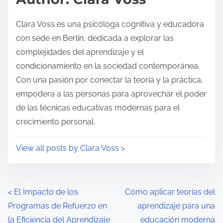
t
o
i
s
Clara Voss es una psicóloga cognitiva y educadora
m
t
con sede en Berlín, dedicada a explorar las
e
o
complejidades del aprendizaje y el
n
condicionamiento en la sociedad contemporánea.
:
Con una pasión por conectar la teoría y la práctica,
empodera a las personas para aprovechar el poder
de las técnicas educativas modernas para el
crecimiento personal.
View all posts by Clara Voss >
P
<
El Impacto de los
Cómo aplicar teorías del
Programas de Refuerzo en
aprendizaje para una
o
la Eficiencia del Aprendizaje
educación moderna