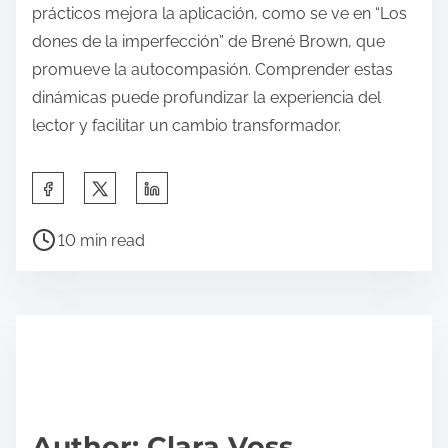
prácticos mejora la aplicación, como se ve en “Los
dones de la imperfección” de Brené Brown, que
promueve la autocompasión. Comprender estas
dinámicas puede profundizar la experiencia del
lector y facilitar un cambio transformador.
S
h
P
a
10 min read
o
r
s
e
t
t
r
h
e
i
a
s
d
p
Author: Clara Voss