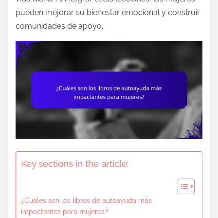
e
pueden mejorar su bienestar emocional y construir
n
comunidades de apoyo.
t
Key sections in the article:
¿Cuáles son los libros de autoayuda más
impactantes para mujeres?