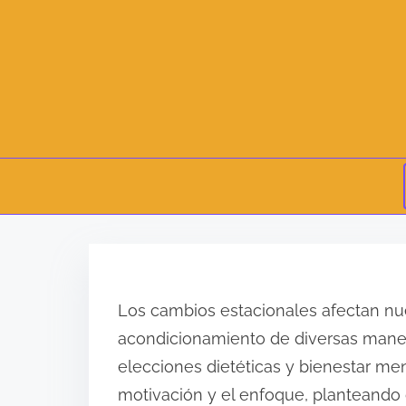
S
k
i
Los cambios estacionales afectan nues
p
acondicionamiento de diversas maneras
t
elecciones dietéticas y bienestar me
o
motivación y el enfoque, planteando 
c