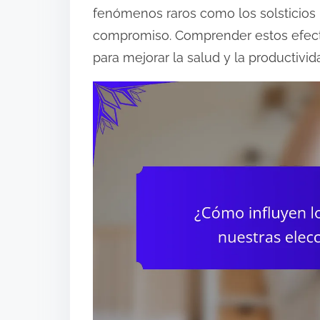
fenómenos raros como los solsticios p
o
compromiso. Comprender estos efecto
n
para mejorar la salud y la productivida
t
e
n
t