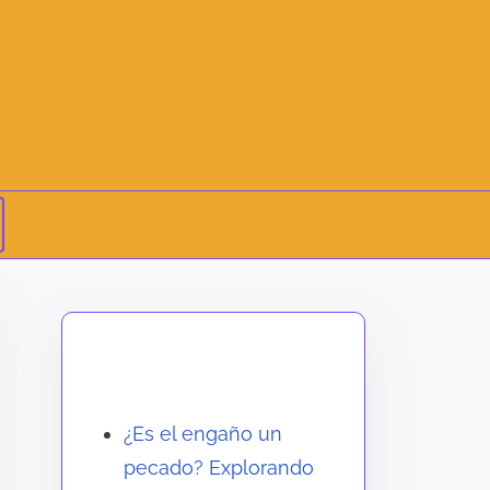
Descubrir una publicación
aleatoria
¿Es el engaño un
pecado? Explorando