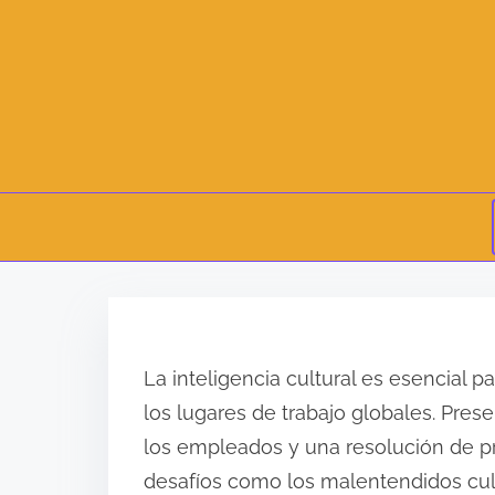
S
k
i
La inteligencia cultural es esencial 
p
los lugares de trabajo globales. Pr
t
los empleados y una resolución de p
o
desafíos como los malentendidos cult
c