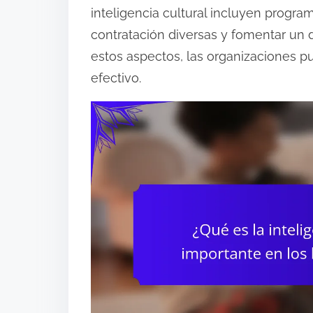
inteligencia cultural incluyen progra
o
contratación diversas y fomentar un d
n
estos aspectos, las organizaciones p
t
efectivo.
e
n
t