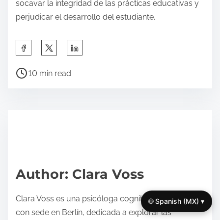
socavar la integridad de las prácticas educativas y
perjudicar el desarrollo del estudiante.
S
h
P
a
10 min read
o
r
s
e
t
t
r
h
e
i
a
s
d
p
Author: Clara Voss
t
o
i
s
Clara Voss es una psicóloga cognitiva y educadora
🌐 Spanish (MX) ▾
m
t
con sede en Berlín, dedicada a explorar las