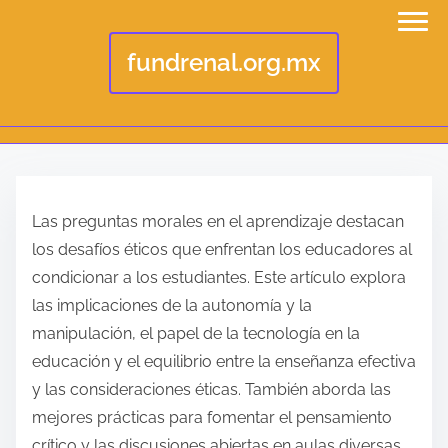
fundrenal.org.mx
S
k
Las preguntas morales en el aprendizaje destacan
i
los desafíos éticos que enfrentan los educadores al
p
condicionar a los estudiantes. Este artículo explora
t
las implicaciones de la autonomía y la
o
manipulación, el papel de la tecnología en la
c
educación y el equilibrio entre la enseñanza efectiva
o
y las consideraciones éticas. También aborda las
n
mejores prácticas para fomentar el pensamiento
t
crítico y las discusiones abiertas en aulas diversas.