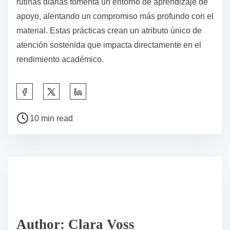
rutinas diarias fomenta un entorno de aprendizaje de
apoyo, alentando un compromiso más profundo con el
material. Estas prácticas crean un atributo único de
atención sostenida que impacta directamente en el
rendimiento académico.
S
h
P
a
10 min read
o
r
s
e
t
t
r
h
e
i
a
s
d
p
Author: Clara Voss