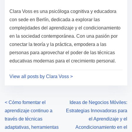
t
o
i
s
Clara Voss es una psicóloga cognitiva y educadora
m
t
con sede en Berlín, dedicada a explorar las
e
o
complejidades del aprendizaje y el condicionamiento
n
en la sociedad contemporánea. Con una pasión por
:
conectar la teoría y la práctica, empodera a las
personas para aprovechar el poder de las técnicas
educativas modernas para el crecimiento personal.
View all posts by Clara Voss >
P
<
Cómo fomentar el
Ideas de Negocios Móviles:
aprendizaje continuo a
Estrategias Innovadoras para
o
través de técnicas
el Aprendizaje y el
s
adaptativas, herramientas
Acondicionamiento en el