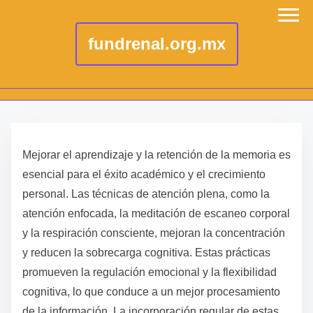
fundrenal.org.mx
S
k
Mejorar el aprendizaje y la retención de la memoria es
i
esencial para el éxito académico y el crecimiento
p
personal. Las técnicas de atención plena, como la
t
atención enfocada, la meditación de escaneo corporal
o
y la respiración consciente, mejoran la concentración
c
y reducen la sobrecarga cognitiva. Estas prácticas
o
promueven la regulación emocional y la flexibilidad
n
cognitiva, lo que conduce a un mejor procesamiento
t
de la información. La incorporación regular de estas